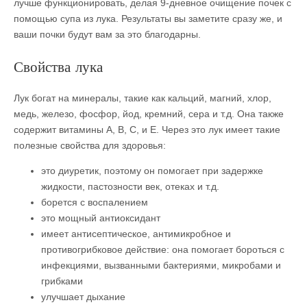
лучше функционировать, делая 9-дневное очищение почек с
помощью супа из лука. Результаты вы заметите сразу же, и
ваши почки будут вам за это благодарны.
Свойства лука
Лук богат на минералы, такие как кальций, магний, хлор,
медь, железо, фосфор, йод, кремний, сера и т.д. Она также
содержит витамины А, В, С, и Е. Через это лук имеет такие
полезные свойства для здоровья:
это диуретик, поэтому он помогает при задержке
жидкости, пастозности век, отеках и т.д.
борется с воспалением
это мощный антиоксидант
имеет антисептическое, антимикробное и
противогрибковое действие: она помогает бороться с
инфекциями, вызванными бактериями, микробами и
грибками
улучшает дыхание