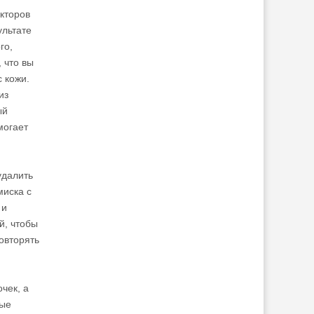
кторов
ультате
го,
 что вы
с кожи.
из
ый
могает
удалить
миска с
 и
й, чтобы
овторять
чек, а
вые