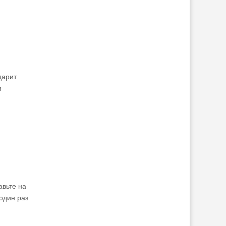
дарит
и
авьте на
один раз