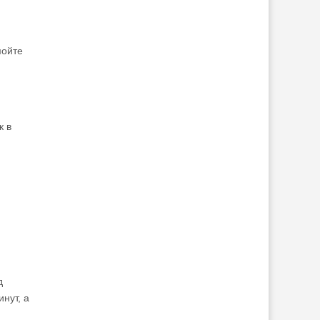
мойте
к в
д
нут, а