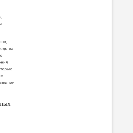
,
и
ров,
редства
но
ения
оторых
ым
зовании
рных