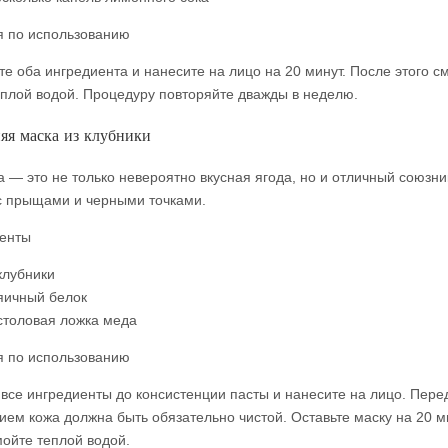
я по использованию
е оба ингредиента и нанесите на лицо на 20 минут. После этого с
еплой водой. Процедуру повторяйте дважды в неделю.
я маска из клубники
а — это не только невероятно вкусная ягода, но и отличный союзни
с прыщами и черными точками.
енты
клубники
яичный белок
столовая ложка меда
я по использованию
 все ингредиенты до консистенции пасты и нанесите на лицо. Пере
ием кожа должна быть обязательно чистой. Оставьте маску на 20 ми
мойте теплой водой.