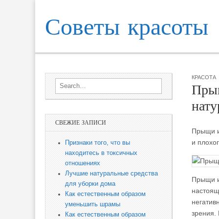
Советы красоты
Skip to content
Sub menu
Main menu
КРАСОТА
Search for:
Пры
нату
СВЕЖИЕ ЗАПИСИ
Прыщи и
и плохо
Признаки того, что вы
находитесь в токсичных
отношениях
Лучшие натуральные средства
Прыщи и
для уборки дома
настоящ
Как естественным образом
негативн
уменьшить шрамы
зрения. 
Как естественным образом