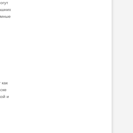
огут
машних
емные
 как
аске
кой и