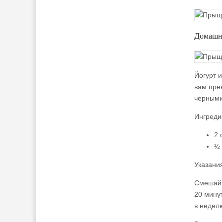
Домашня
Йогурт 
вам пре
черными
Ингреди
2 
½ 
Указани
Смешайт
20 минут
в недел