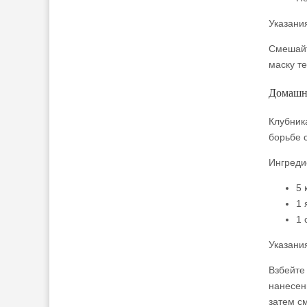
Указани
Смешайт
маску т
Домашня
Клубник
борьбе 
Ингреди
5 
1 
1 
Указани
Взбейте
нанесен
затем с