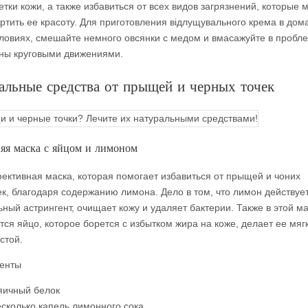
етки кожи, а также избавиться от всех видов загрязнений, которые м
ртить ее красоту. Для приготовления відлущувального крема в до
ловиях, смешайте немного овсянки с медом и вмасажуйте в пробл
ны круговыми движениями.
альные средства от прыщей и черных точек
я маска с яйцом и лимоном
ективная маска, которая помогает избавиться от прыщей и чоних
к, благодаря содержанию лимона. Дело в том, что лимон действует
ьный астрингент, очищает кожу и удаляет бактерии. Также в этой м
тся яйцо, которое борется с избытком жира на коже, делает ее мяг
стой.
енты
яичный белок
сколько капель лимонного сока