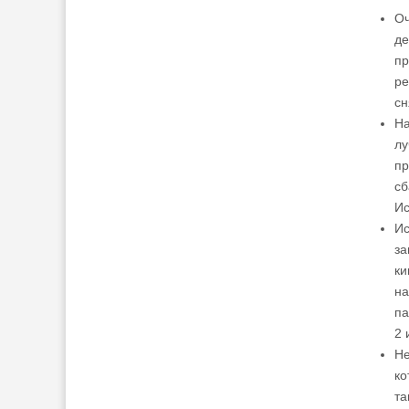
Оч
де
пр
ре
сн
На
лу
пр
сб
Ис
Ис
за
ки
на
па
2 
Не
ко
та