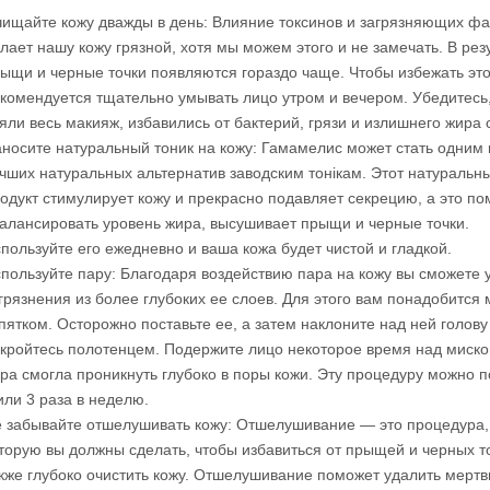
ищайте кожу дважды в день: Влияние токсинов и загрязняющих фа
лает нашу кожу грязной, хотя мы можем этого и не замечать. В рез
ыщи и черные точки появляются гораздо чаще. Чтобы избежать это
комендуется тщательно умывать лицо утром и вечером. Убедитесь,
яли весь макияж, избавились от бактерий, грязи и излишнего жира 
носите натуральный тоник на кожу: Гамамелис может стать одним 
чших натуральных альтернатив заводским тонікам. Этот натуральн
одукт стимулирует кожу и прекрасно подавляет секрецию, а это по
алансировать уровень жира, высушивает прыщи и черные точки.
пользуйте его ежедневно и ваша кожа будет чистой и гладкой.
пользуйте пару: Благодаря воздействию пара на кожу вы сможете 
грязнения из более глубоких ее слоев. Для этого вам понадобится 
пятком. Осторожно поставьте ее, а затем наклоните над ней голову
кройтесь полотенцем. Подержите лицо некоторое время над миско
ра смогла проникнуть глубоко в поры кожи. Эту процедуру можно п
или 3 раза в неделю.
 забывайте отшелушивать кожу: Отшелушивание — это процедура,
торую вы должны сделать, чтобы избавиться от прыщей и черных то
кже глубоко очистить кожу. Отшелушивание поможет удалить мерт