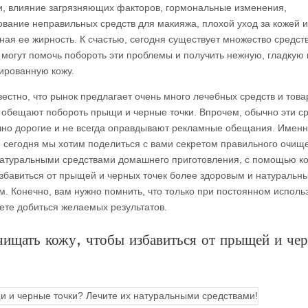
и, влияние загрязняющих факторов, гормональные изменения,
ование неправильных средств для макияжа, плохой уход за кожей и
ная ее жирность. К счастью, сегодня существует множество средств
 могут помочь побороть эти проблемы и получить нежную, гладкую 
ированную кожу.
вестно, что рынок предлагает очень много лечебных средств и това
 обещают побороть прыщи и черные точки. Впрочем, обычно эти с
чно дорогие и не всегда оправдывают рекламные обещания. Имен
, сегодня мы хотим поделиться с вами секретом правильного очищ
натуральными средствами домашнего приготовления, с помощью к
збавиться от прыщей и черных точек более здоровым и натуральн
м. Конечно, вам нужно помнить, что только при постоянном исполь
ете добиться желаемых результатов.
чищать кожу, чтобы избавиться от прыщей и че