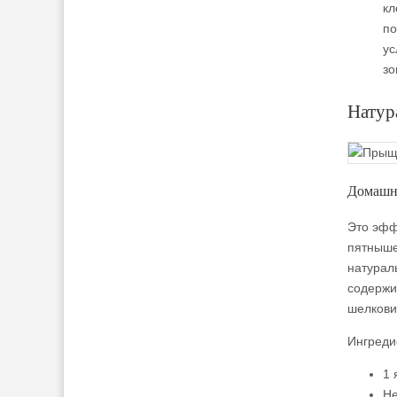
кл
по
ус
зо
Натур
Домашня
Это эфф
пятныше
натурал
содержи
шелкови
Ингреди
1 
Не