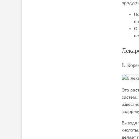
продукты
По
яг
Ов
пе
Лекар
1. Коре
Это рас
систем.
известн
задержку
Выводя 
кислоты
делает 