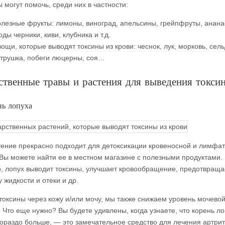
 могут помочь, среди них в частности:
лезные фрукты: лимоны, виноград, апельсины, грейпфруты, анана
оды черники, киви, клубника и т.д.
ощи, которые выводят токсины из крови: чеснок, лук, морковь, сел
трушка, побеги люцерны, соя…
ственные травы и растения для выведения токси
нь лопуха
тение прекрасно подходит для детоксикации кровеносной и лимфа
 Вы можете найти ее в местном магазине с полезными продуктами. 
о, лопух выводит токсины, улучшает кровообращение, предотвраща
 жидкости и отеки и др.
токсины через кожу и/или мочу, мы также снижаем уровень мочево
. Что еще нужно? Вы будете удивлены, когда узнаете, что корень л
гораздо больше, — это замечательное средство для лечения артрит