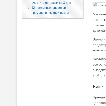
очистить организм за 3 дня
12 необычных способов
применения зубной пасты
Мы знае
это поч
сбаланс
детокси
Важно и
предотв
кожи и 
Поэтому
все осн
выводит
этой ст
Как я
Прежде 
целесоо