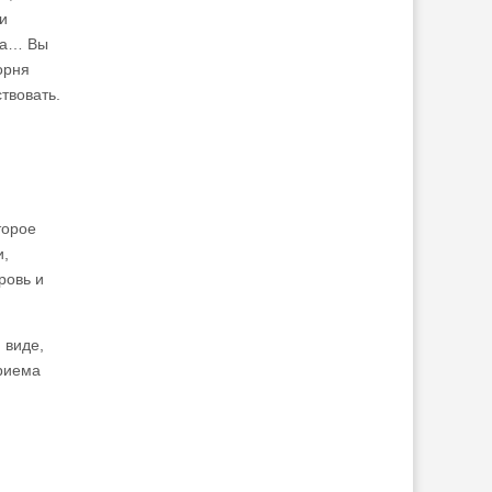
и
ета… Вы
орня
твовать.
торое
и,
ровь и
 виде,
приема