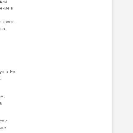
ации
ение в
 крови.
 на
угов. Ее
к
зм.
а
те с
ите