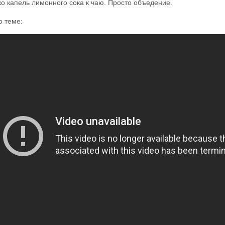
ко капель лимонного сока к чаю. Просто объедение.
о теме: