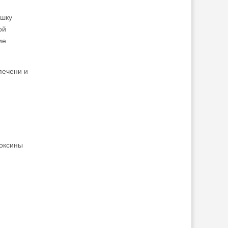
ашку
ой
ие
печени и
токсины