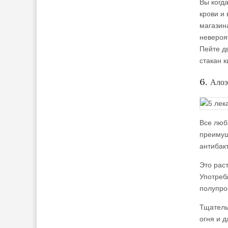
Вы когд
крови и
магазин
невероя
Пейте д
стакан к
6. Алоэ
Все люб
преимущ
антибак
Это рас
Употребл
полупро
Тщатель
огня и д