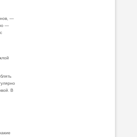
инов, —
но —
с
склой
еблять
гулярно
овой. В
какие