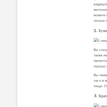
радикули
желчном
можете п
лопуха н
2. Бузи
Вы слыш
также и
являетс
хорошо 
Вы такж
так и в 
пищи. О
3. Крап