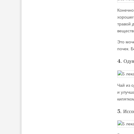
Конечно
хорошег
травой 
веществ
Это моч
почек. Б
4. Оду
Чай из 
и улучш
кипятком
5. Иссо