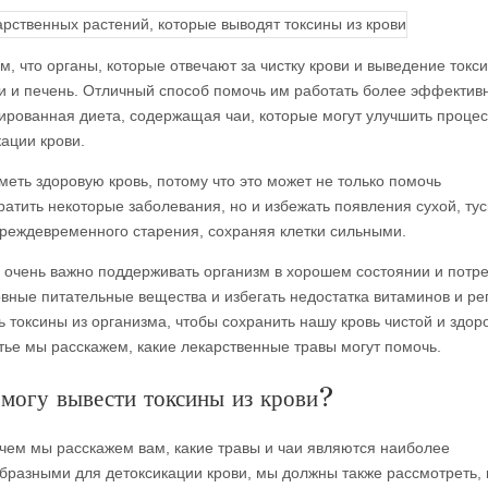
м, что органы, которые отвечают за чистку крови и выведение токс
ки и печень. Отличный способ помочь им работать более эффектив
ированная диета, содержащая чаи, которые могут улучшить процес
кации крови.
меть здоровую кровь, потому что это может не только помочь
ратить некоторые заболевания, но и избежать появления сухой, ту
преждевременного старения, сохраняя клетки сильными.
 очень важно поддерживать организм в хорошем состоянии и потр
овные питательные вещества и избегать недостатка витаминов и ре
ь токсины из организма, чтобы сохранить нашу кровь чистой и здор
атье мы расскажем, какие лекарственные травы могут помочь.
 могу вывести токсины из крови?
чем мы расскажем вам, какие травы и чаи являются наиболее
бразными для детоксикации крови, мы должны также рассмотреть, 