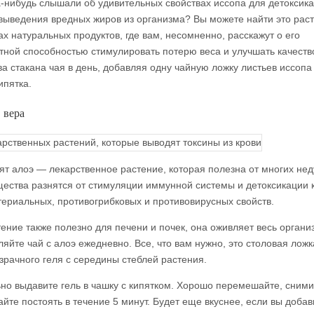
а-нибудь слышали об удивительных свойствах иссопа для детоксик
 выведения вредных жиров из организма? Вы можете найти это раст
ах натуральных продуктов, где вам, несомненно, расскажут о его
тной способностью стимулировать потерю веса и улучшать качество
ва стакана чая в день, добавляя одну чайную ложку листьев иссопа
ипятка.
 вера
ят алоэ — лекарственное растение, которая полезна от многих нед
ества разнятся от стимуляции иммунной системы и детоксикации 
териальных, противогрибковых и противовирусных свойств.
тение также полезно для печени и почек, она оживляет весь органи
яйте чай с алоэ ежедневно. Все, что вам нужно, это столовая ложк
зрачного геля с середины стеблей растения.
но выдавите гель в чашку с кипятком. Хорошо перемешайте, сними
айте постоять в течение 5 минут. Будет еще вкуснее, если вы добав