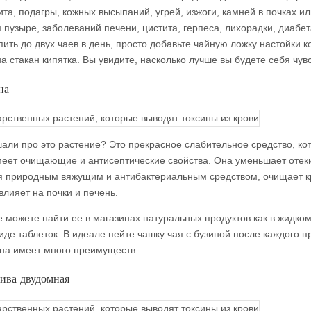
та, подагры, кожных высыпаний, угрей, изжоги, камней в почках ил
 пузыре, заболеваний печени, цистита, герпеса, лихорадки, диаб
ить до двух чаев в день, просто добавьте чайную ложку настойки к
а стакан кипятка. Вы увидите, насколько лучше вы будете себя чувс
на
али про это растение? Это прекрасное слабительное средство, ко
меет очищающие и антисептические свойства. Она уменьшает отек
я природным вяжущим и антибактериальным средством, очищает к
влияет на почки и печень.
е можете найти ее в магазинах натуральных продуктов как в жидком
виде таблеток. В идеале пейте чашку чая с бузиной после каждого 
на имеет много преимуществ.
ива двудомная