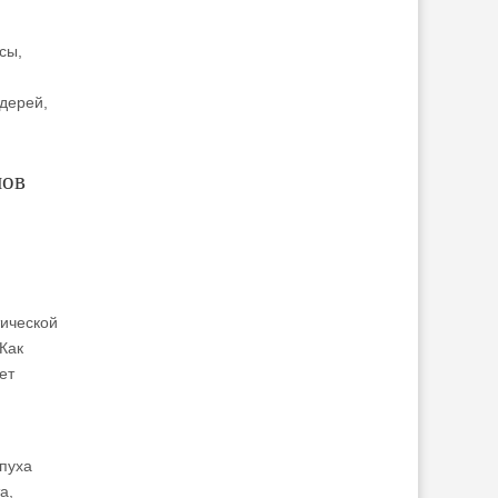
сы,
ьдерей,
нов
тической
Как
ет
й
опуха
а,