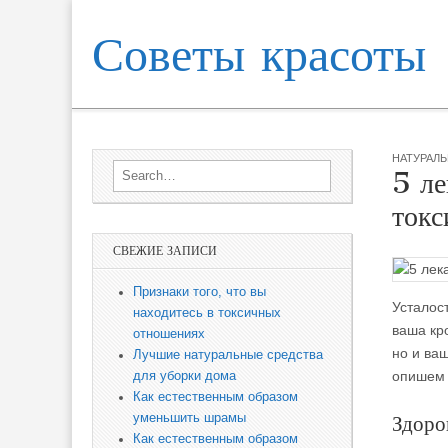
Советы красоты
Skip to content
Sub menu
Main menu
НАТУРАЛЬ
Search for:
5 ле
токс
СВЕЖИЕ ЗАПИСИ
Признаки того, что вы
Усталост
находитесь в токсичных
ваша кро
отношениях
но и ва
Лучшие натуральные средства
опишем 
для уборки дома
Как естественным образом
Здоро
уменьшить шрамы
Как естественным образом