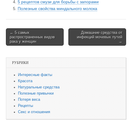
5 рецептов смузи для борьбы с запорами
Полезные свойства миндального молока
← 5 самых
Домашние средства от
Post navigation
распространенных видов
инфекций мочевых путей
рака у женщин
→
РУБРИКИ
Интересные факты
Красота
Натуральные средства
Полезные привычки
Потеря веса
Рецепты
Секс и отношения