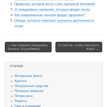
Привычки, которые могут стать причиной болезней
11 ежедневных привычек, которые вредят мозгу
Как газированные напитки вредят здоровью?
Овощи, которые помогают улучшить деятельность
почек
← Как вовремя обнаружить
8 советов, чтобы подтянуть
Post navigation
болезнь Альцгеймера
живот →
РУБРИКИ
Интересные факты
Красота
Натуральные средства
Полезные привычки
Потеря веса
Рецепты
Секс и отношения