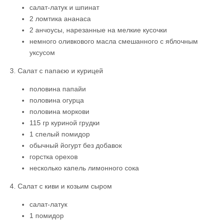
салат-латук и шпинат
2 ломтика ананаса
2 анчоусы, нарезанные на мелкие кусочки
немного оливкового масла смешанного с яблочным
уксусом
3. Салат с папаєю и курицей
половина папайи
половина огурца
половина моркови
115 гр куриной грудки
1 спелый помидор
обычный йогурт без добавок
горстка орехов
несколько капель лимонного сока
4. Салат с киви и козьим сыром
салат-латук
1 помидор