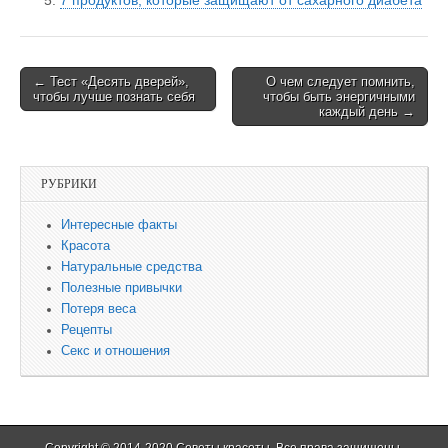
7 продуктов, которые защищают от сахарного диабета
← Тест «Десять дверей»,
О чем следует помнить,
Post navigation
чтобы лучше познать себя
чтобы быть энергичными
каждый день →
РУБРИКИ
Интересные факты
Красота
Натуральные средства
Полезные привычки
Потеря веса
Рецепты
Секс и отношения
Copyright © 2014-2020
Советы красоты
. Все права защищены.