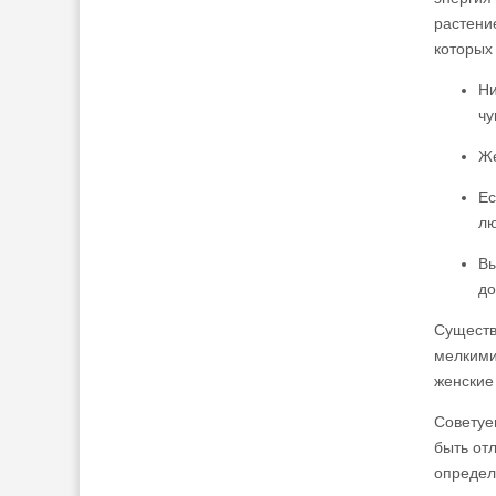
растени
которых
Ни
чу
Же
Ес
лю
Вы
до
Существ
мелкими
женские
Советуем
быть от
определ