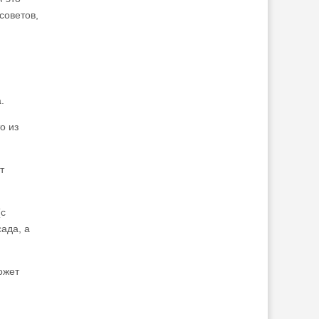
советов,
.
о из
.
т
(с
ада, а
ожет