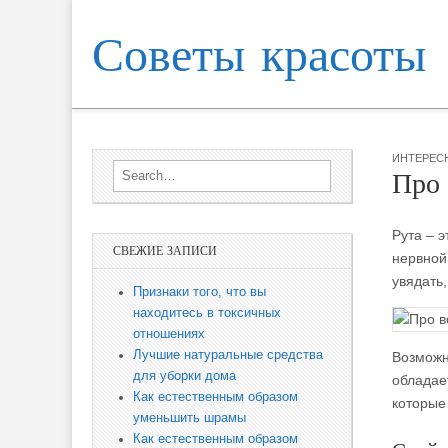
Советы красоты
Skip to content
Sub menu
Main menu
ИНТЕРЕС
Search for:
Про 
Рута – 
СВЕЖИЕ ЗАПИСИ
нервной 
увядать
Признаки того, что вы
находитесь в токсичных
отношениях
Лучшие натуральные средства
Возможн
для уборки дома
обладае
Как естественным образом
которые
уменьшить шрамы
Как естественным образом