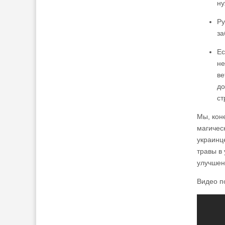
ну
Ру
за
Ес
не
ве
до
ст
Мы, кон
магичес
украинце
травы в
улучшен
Видео п