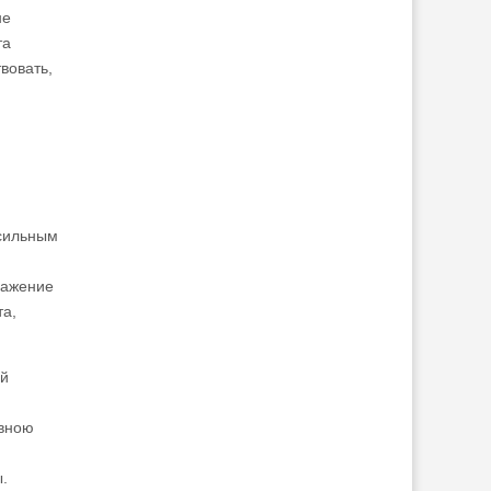
не
та
вовать,
 сильным
ражение
та,
ой
ивною
.