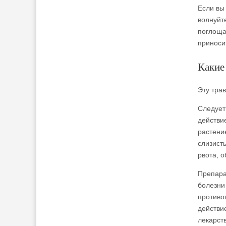
Если вы
волнуйте
поглоща
приноси
Какие
Эту тра
Следует
действи
растени
слизист
рвота, 
Препара
болезни
противо
действи
лекарст