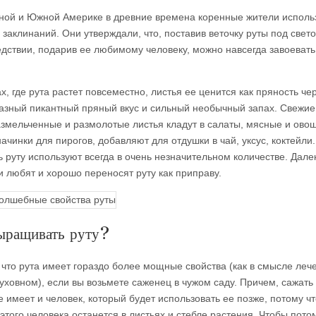
ной и Южной Америке в древние времена коренные жители исполь
 заклинаний. Они утверждали, что, поставив веточку руты под свет
едствии, подарив ее любимому человеку, можно навсегда завоевать
х, где рута растет повсеместно, листья ее ценится как пряность че
азный пикантный пряный вкус и сильный необычный запах. Свежие
азмельченные и размолотые листья кладут в салаты, мясные и ово
ачинки для пирогов, добавляют для отдушки в чай, уксус, коктейли.
ь руту используют всегда в очень незначительном количестве. Дале
и любят и хорошо переносят руту как приправу.
ыращивать руту?
, что рута имеет гораздо более мощные свойства (как в смысле леч
духовном), если вы возьмете саженец в чужом саду. Причем, сажать
 имеет и человек, который будет использовать ее позже, потому чт
этого человека останется в листьях и стебле растения. Чтобы пото