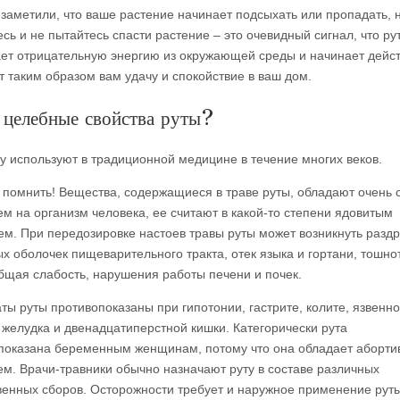
 заметили, что ваше растение начинает подсыхать или пропадать, 
сь и не пытайтесь спасти растение – это очевидный сигнал, что ру
ет отрицательную энергию из окружающей среды и начинает дейст
т таким образом вам удачу и спокойствие в ваш дом.
 целебные свойства руты?
ву используют в традиционной медицине в течение многих веков.
 помнить! Вещества, содержащиеся в траве руты, обладают очень
ем на организм человека, ее считают в какой-то степени ядовитым
ем. При передозировке настоев травы руты может возникнуть разд
ых оболочек пищеварительного тракта, отек языка и гортани, тошно
общая слабость, нарушения работы печени и почек.
ты руты противопоказаны при гипотонии, гастрите, колите, язвенн
 желудка и двенадцатиперстной кишки. Категорически рута
показана беременным женщинам, потому что она обладает аборт
ем. Врачи-травники обычно назначают руту в составе различных
венных сборов. Осторожности требует и наружное применение руты