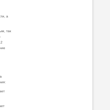
ти, а
ым, так
я
12
ение
а
ния:
ает
ает