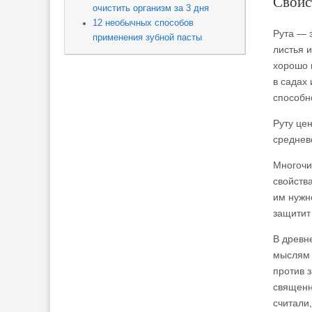
Свойс
очистить организм за 3 дня
12 необычных способов
Рута — 
применения зубной пасты
листья 
хорошо 
в садах
способн
Руту це
среднев
Многочи
свойств
им нужно
защитит 
В древн
мыслям 
против 
священн
считали,