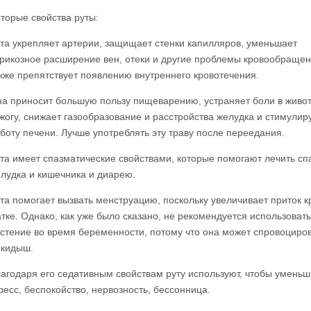
оторые свойства руты:
та укрепляет артерии, защищает стенки капилляров, уменьшает
рикозное расширение вен, отеки и другие проблемы кровообращен
кже препятствует появлению внутреннего кровотечения.
а приносит большую пользу пищеварению, устраняет боли в живот
жогу, снижает газообразование и расстройства желудка и стимулир
боту печени. Лучше употреблять эту траву после переедания.
та имеет спазматические свойствами, которые помогают лечить с
лудка и кишечника и диарею.
та помогает вызвать менструацию, поскольку увеличивает приток к
тке. Однако, как уже было сказано, не рекомендуется использовать
стение во время беременности, потому что она может спровоциро
кидыш.
агодаря его седативным свойствам руту используют, чтобы уменьш
ресс, беспокойство, нервозность, бессонница.