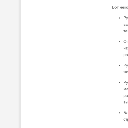
Вот нек
Ру
ва
та
Он
из
ра
Ру
же
Ру
ма
ра
вы
Бл
ст