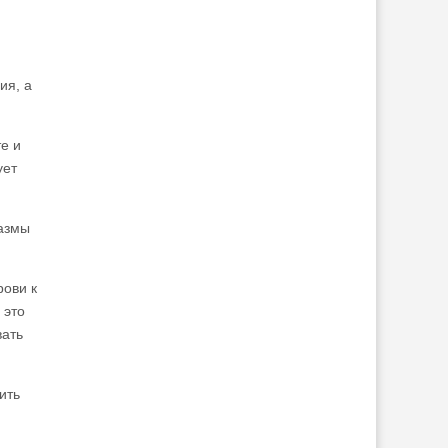
ия, а
е и
ует
пазмы
рови к
 это
вать
ить