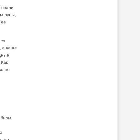
зовали
ом луны,
 ее
рез
, а чаще
щные
 Как
ко не
ебном,
о
м это