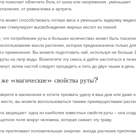
та помогает облегчить боль от шока или напряжения, уменьшает
спаления, от ревматизма и артрита.
та может способствовать потере веса и уменьшить задержку жидкос
кже стимулирует высвобождение жирных кислот из тканей.
, что потребление руты в больших количествах может быть токсичн
и использование масла растения, которая предназначена только дл
го применения. Вы можете подготовить чай, используя не больше 
руты на литр воды. Вскипятите эту смесь и дайте настояться в теч
инут, затем настой следует процедить и пить до двух чашек в день.
 же «магические» свойства руты?
верите в заклинания и хотите призвать удачу в ваш дом или даже н
 место, вы можете воспользоваться такими преимуществами расте
та защищает: одна из наиболее известных свойств руты – она созд
щитное поле вокруг человека, которая сажает эту траву.
та притягивает положительную энергию: иногда растение притягив