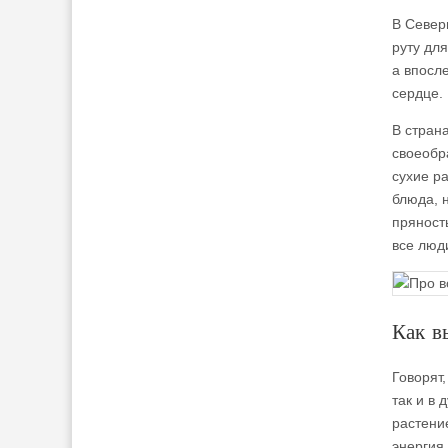
В Север
руту для
а впосл
сердце.
В страна
своеобр
сухие р
блюда, н
пряност
все люд
Как в
Говорят
так и в 
растение
энергия 