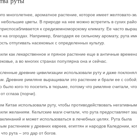
тва руты
это многолетнее, ароматное растение, которое имеет желтовато-з
и небольшие цветы. В природе на нее можно встретить в сухих райо
приспосабливается к средиземноморскому климату. Ее часто выр
 и на огородах. Например, благодаря ее сильному аромату, рута им
ость отпугивать насекомых с определенных культур.
нили как лекарственное и пряное растение еще в античные времен
ековье, а во многих странах популярна она и сейчас.
сленные древние цивилизации использовали руту и даже поклонял
ам. Древние римляне выращивали это растение и брали ее с собой,
 было кого-то посетить в тюрьме, потому что римляне считали, что
от сглаза (порчи).
ем Китае использовали руту, чтобы противодействовать негативным
или желаниям. Кельтские маги считали, что рута предоставляет за
заклинаний и может использоваться в лечебных целях. Рута была
ым растением у древних евреев, египтян и народов Каледонии, ко
 что рута – это дар от богов.