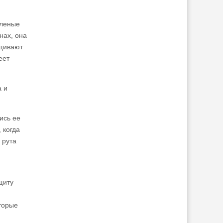
еленые
нах, она
ащивают
еет
а и
ись ее
 когда
 рута
щиту
торые