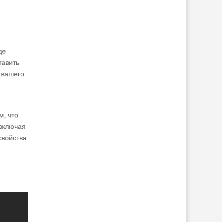
де
тавить
 вашего
м, что
 включая
свойства