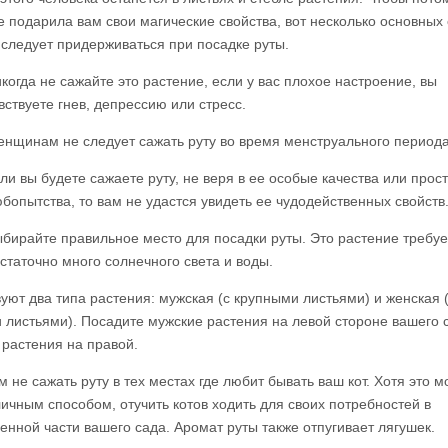
е подарила вам свои магические свойства, вот несколько основных 
 следует придерживаться при посадке руты.
когда не сажайте это растение, если у вас плохое настроение, вы
вствуете гнев, депрессию или стресс.
нщинам не следует сажать руту во время менструального периода
ли вы будете сажаете руту, не веря в ее особые качества или прост
бопытства, то вам не удастся увидеть ее чудодейственных свойств
бирайте правильное место для посадки руты. Это растение требуе
статочно много солнечного света и воды.
уют два типа растения: мужская (с крупными листьями) и женская 
 листьями). Посадите мужские растения на левой стороне вашего с
 растения на правой.
 не сажать руту в тех местах где любит бывать ваш кот. Хотя это м
личным способом, отучить котов ходить для своих потребностей в
енной части вашего сада. Аромат руты также отпугивает лягушек.