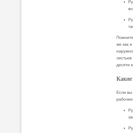
Ру
во
Ру
та
Помните
же как 
наружно
листьев 
десяти м
Какие
Если вы 
рабочее
Ру
за
Ру