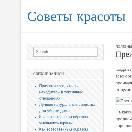
Советы красоты
Skip to content
Sub menu
Main menu
ПОЛЕЗНЫ
Search for:
Преи
Когда вы
СВЕЖИЕ ЗАПИСИ
всех орг
преимущ
Признаки того, что вы
желудке
находитесь в токсичных
отношениях
Лучшие натуральные средства
для уборки дома
На како
Как естественным образом
предпоч
уменьшить шрамы
хорошего
Как естественным образом