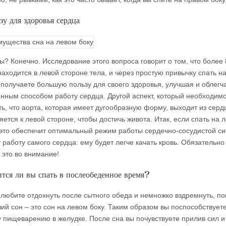
зу для здоровья сердца
ы? Конечно. Исследование этого вопроса говорит о том, что более
находится в левой стороне тела, и через простую привычку спать н
ы получаете большую пользу для своего здоровья, улучшая и облегч
енным способом работу сердца. Другой аспект, который необходим
ть, что аорта, которая имеет дугообразную форму, выходит из серд
ется к левой стороне, чтобы достичь живота. Итак, если спать на 
о это обеспечит оптимальный режим работы сердечно-сосудистой с
 работу самого сердца: ему будет легче качать кровь. Обязательно
 это во внимание!
тся ли вы спать в послеобеденное время?
 любите отдохнуть после сытного обеда и немножко вздремнуть, по
ший сон – это сон на левом боку. Таким образом вы поспособствует
 пищеварению в желудке. После сна вы почувствуете прилив сил и