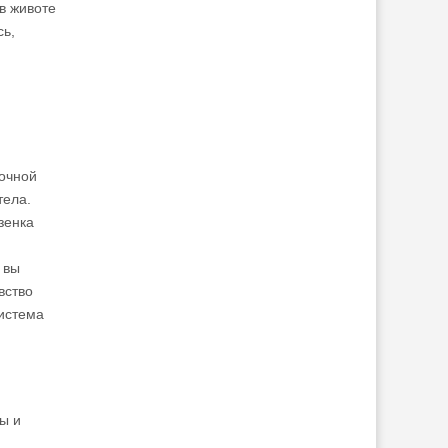
в животе
сь,
дочной
тела.
зенка
 вы
вство
истема
ы и