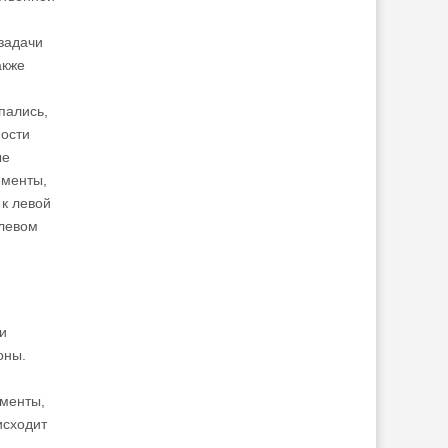
задачи
акже
пались,
ности
ые
ементы,
к левой
 левом
и
оны.
рменты,
исходит
.