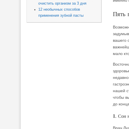
именно 
очистить организм за 3 дня
12 необычных способов
Пять 
применения зубной пасты
Возможно
задумыв
вашего о
важнейш
мало кто
Восточн
здоровье
недавно
гастроэ
нашей с
чтобы в
до конца
1. Сон 
Врач Ду