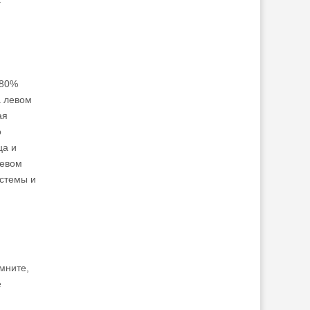
 80%
а левом
ая
о
ца и
левом
истемы и
мните,
е