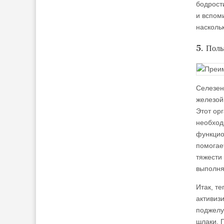
бодрост
и вспом
насколь
5. Поль
Селезен
железой.
Этот ор
необход
функцио
помогае
тяжести
выполня
Итак, т
активиз
поджелу
шлаки. 