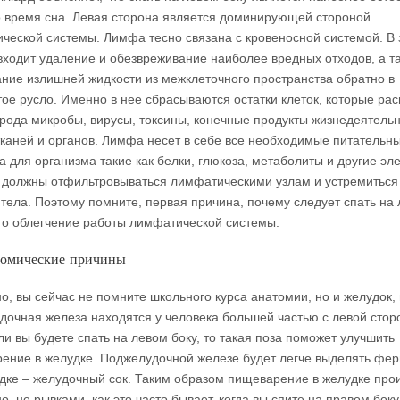
о время сна. Левая сторона является доминирующей стороной
ческой системы. Лимфа тесно связана с кровеносной системой. В 
ходит удаление и обезвреживание наиболее вредных отходов, а т
ание излишней жидкости из межклеточного пространства обратно в
тое русло. Именно в нее сбрасываются остатки клеток, которые рас
 рода микробы, вирусы, токсины, конечные продукты жизнедеятель
 тканей и органов. Лимфа несет в себе все необходимые питательн
а для организма такие как белки, глюкоза, метаболиты и другие эл
 должны отфильтровываться лимфатическими узлам и устремиться 
 тела. Поэтому помните, первая причина, почему следует спать на
это облегчение работы лимфатической системы.
томические причины
о, вы сейчас не помните школьного курса анатомии, но и желудок, 
дочная железа находятся у человека большей частью с левой стор
ли вы будете спать на левом боку, то такая поза поможет улучшить
ение в желудке. Поджелудочной железе будет легче выделять фе
удке – желудочный сок. Таким образом пищеварение в желудке про
, не рывками, как это часто бывает, когда вы спите на правом боку