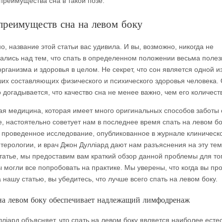
преимущества сна в такой позе.
преимуществ сна на левом боку
, название этой статьи вас удивила. И вы, возможно, никогда не
ались над тем, что спать в определенном положении весьма полез
рганизма и здоровья в целом. Не секрет, что сон является одной и
их составляющих физического и психического здоровья человека.
 догадывается, что качество сна не менее важно, чем его количест
ая медицина, которая имеет много оригинальных способов заботы 
, настоятельно советует нам в последнее время спать на левом бок
 проведенное исследование, опубликованное в журнале клиническ
нтерологии, и врач Джон Дулліард дают нам разъяснения на эту тем
татье, мы предоставим вам краткий обзор данной проблемы для тог
ы могли все попробовать на практике. Мы уверены, что когда вы пр
 нашу статью, вы убедитесь, что лучше всего спать на левом боку.
на левом боку обеспечивает надлежащий лимфодренаж
лліард объясняет, что спать на левом боку является наиболее есте