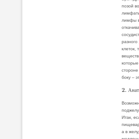
позой в
лимфати
лимфы в
откачив
сосудис
разного
клеток,
веществ
которые
стороне
боку – 
2. Ана
Возможн
поджелу
Итак, ес
пищевар
а в жел
медленно