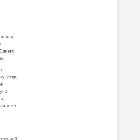
но для
з
 Однако
во.
о
у. Итак,
ой
у. В
о,
очитаете
ственной