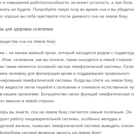
и и повышения работоспособности, исчезнет усталость, а про боль 
инать не будете. Попробуйте такую позу во время сна и вы убедите
ко хорошо вы себя чувствуете после дневного сна на левом боку.
за для здоровья селезенки
ка – не менее важный орган, который находится рядом с поджелу
 Итак, селезенка, как вы поняли, также находится в левой стороне 
ган также является основной частью лимфатической системы. Селе
има человеку для фильтрации крови и поддержания правильного
нирования лимфатической системы. Когда вы спите на левом боку,
те жидкости легче перейти к селезенки и снимаете естественное чу
 в нашем организме. Большинство своих функций лимфатическая с
ет именно в левой стороне.
еперь вы знаете, сон на левом боку считается самым полезным. Он
ирует работу пищеварительной системы, особенно желудка и
дочной железы, помогает лимфатической системе выводить токсин
Попробуем сегодня вечером заснуть на левом боку!