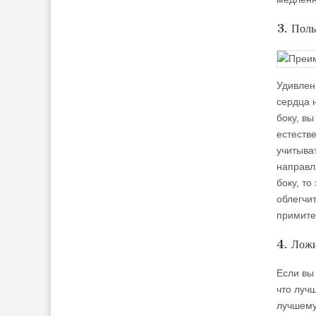
3. Поль
Удивлен
сердца 
боку, в
естеств
учитыва
направля
боку, т
облегчит
примите
4. Ложи
Если вы
что луч
лучшему