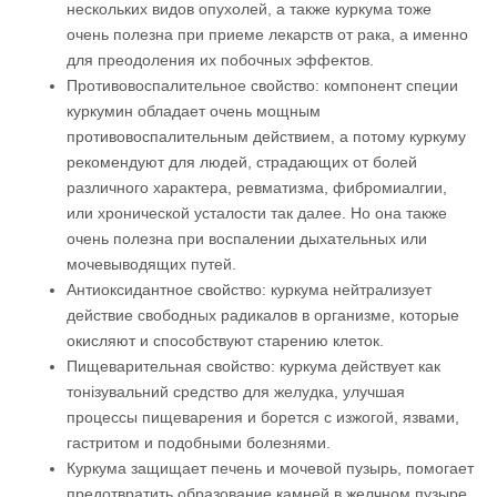
нескольких видов опухолей, а также куркума тоже
очень полезна при приеме лекарств от рака, а именно
для преодоления их побочных эффектов.
Противовоспалительное свойство: компонент специи
куркумин обладает очень мощным
противовоспалительным действием, а потому куркуму
рекомендуют для людей, страдающих от болей
различного характера, ревматизма, фибромиалгии,
или хронической усталости так далее. Но она также
очень полезна при воспалении дыхательных или
мочевыводящих путей.
Антиоксидантное свойство: куркума нейтрализует
действие свободных радикалов в организме, которые
окисляют и способствуют старению клеток.
Пищеварительная свойство: куркума действует как
тонізувальний средство для желудка, улучшая
процессы пищеварения и борется с изжогой, язвами,
гастритом и подобными болезнями.
Куркума защищает печень и мочевой пузырь, помогает
предотвратить образование камней в желчном пузыре