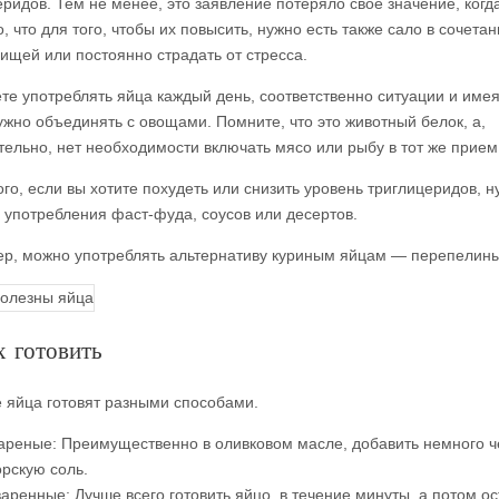
еридов. Тем не менее, это заявление потеряло свое значение, когд
, что для того, чтобы их повысить, нужно есть также сало в сочетан
пищей или постоянно страдать от стресса.
те употреблять яйца каждый день, соответственно ситуации и имея 
нужно объединять с овощами. Помните, что это животный белок, а,
тельно, нет необходимости включать мясо или рыбу в тот же прием
го, если вы хотите похудеть или снизить уровень триглицеридов, н
ь употребления фаст-фуда, соусов или десертов.
р, можно употреблять альтернативу куриным яйцам — перепелины
х готовить
е яйца готовят разными способами.
реные: Преимущественно в оливковом масле, добавить немного ч
рскую соль.
аренные: Лучше всего готовить яйцо, в течение минуты, а потом ос