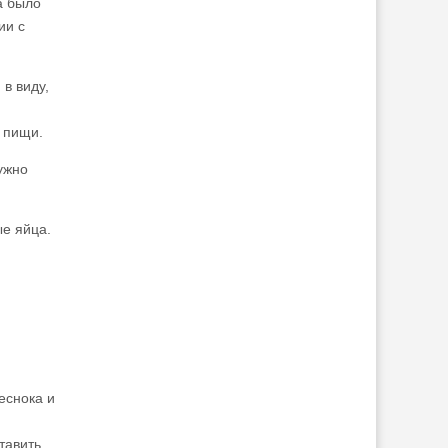
а было
ии с
в виду,
 пищи.
ужно
е яйца.
еснока и
тавить