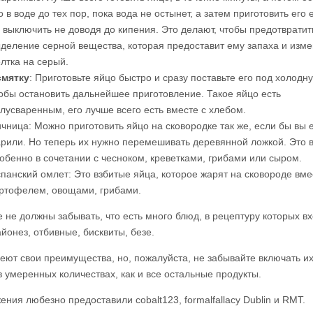
о в воде до тех пор, пока вода не остынет, а затем приготовить его 
 выключить не доводя до кипения. Это делают, чтобы предотвратит
деление серной вещества, которая предоставит ему запаха и изме
лтка на серый.
смятку
: Приготовьте яйцо быстро и сразу поставьте его под холодну
обы остановить дальнейшее приготовление. Такое яйцо есть
лусваренным, его лучше всего есть вместе с хлебом.
чница: Можно приготовить яйцо на сковородке так же, если бы вы 
рили. Но теперь их нужно перемешивать деревянной ложкой. Это в
обенно в сочетании с чесноком, креветками, грибами или сыром.
панский омлет: Это взбитые яйца, которое жарят на сковороде вме
ртофелем, овощами, грибами.
е не должны забывать, что есть много блюд, в рецептуру которых в
йонез, отбивные, бисквиты, безе.
еют свои преимущества, но, пожалуйста, не забывайте включать их
в умеренных количествах, как и все остальные продукты.
ния любезно предоставили cobalt123, formalfallacy Dublin и RMT.