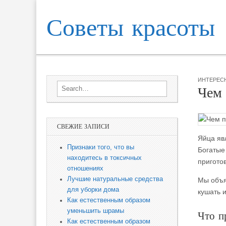
Советы красоты
Skip to content
Sub menu
Main menu
ИНТЕРЕС
Search for:
Чем 
СВЕЖИЕ ЗАПИСИ
Яйца яв
Признаки того, что вы
Богатые
находитесь в токсичных
приготов
отношениях
Лучшие натуральные средства
Мы объя
для уборки дома
кушать 
Как естественным образом
уменьшить шрамы
Что п
Как естественным образом