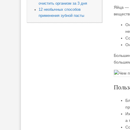
очистить организм за 3 дня
Яйца — 
12 необычных способов
веществ
применения зубной пасты
Он
не
Со
Он
Большин
большем
Польз
Бл
пр
Их
а 
Со