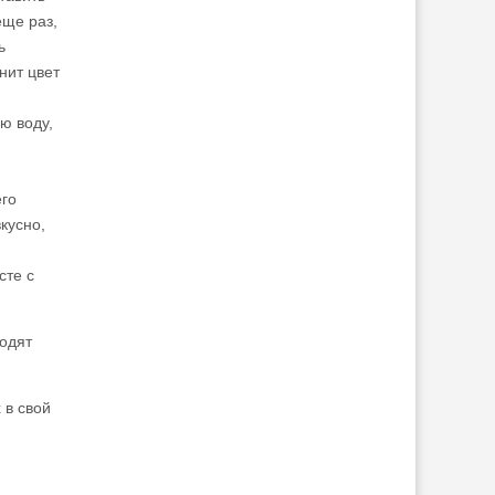
еще раз,
ь
нит цвет
ю воду,
его
кусно,
сте с
ходят
 в свой