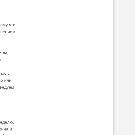
тому что
арением.
т
ием,
и
лос с
ло или
мендуем
неделю.
рина и