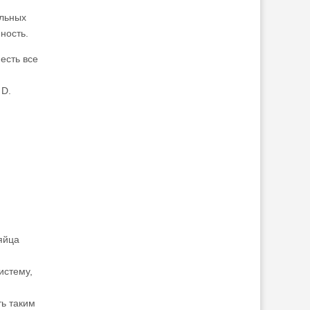
ельных
ность.
 есть все
 D.
яйца
истему,
ь таким