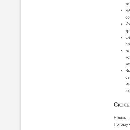
за
Яй
со
Их
кр
Се
пр
Бл
ко
ка
Вы
сы
ми
их
Сколь
Нескольк
Потому 