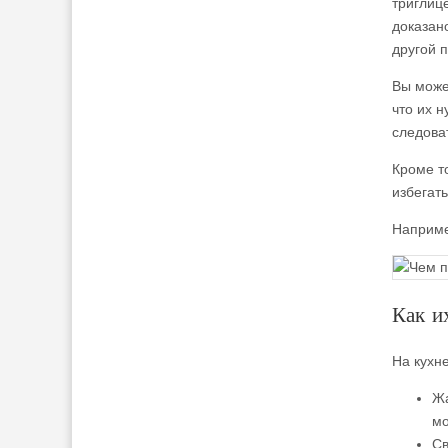
триглиц
доказано
другой 
Вы може
что их 
следова
Кроме то
избегат
Наприме
Как и
На кухн
Жа
мо
Св