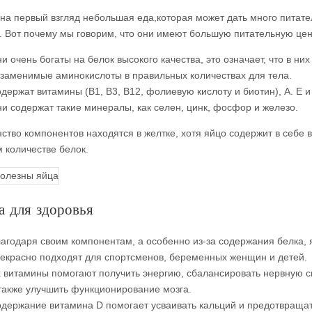
на первый взгляд небольшая еда,которая может дать много питат
. Вот почему мы говорим, что они имеют большую питательную цен
и очень богаты на белок высокого качества, это означает, что в них
заменимые аминокислоты в правильных количествах для тела.
держат витамины (В1, В3, В12, фолиевую кислоту и биотин), А. Е и
и содержат такие минералы, как селен, цинк, фосфор и железо.
ство компонентов находятся в желтке, хотя яйцо содержит в себе в
 количестве белок.
а для здоровья
агодаря своим компонентам, а особенно из-за содержания белка, 
екрасно подходят для спортсменов, беременных женщин и детей.
 витамины помогают получить энергию, сбалансировать нервную с
также улучшить функционирование мозга.
держание витамина D помогает усваивать кальций и предотвращат