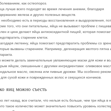
болеванием, как остеопороз.
ца лучше всего подходят во время лечения анемии, благодаря
держанию железа и других полезных веществ.
 необходимо есть в периоды восстановления и выздоровления, по
оме того, что они питательны, яйца не вызывают проблем с пищев
лен и цинк делают яйца антиоксидантной пищей, которая помогае
едотвратить старение клеток.
агодаря лютеину, яйца помогают предотвратить проблемы со зрен
торые вызваны старением. Например, дегенерация желтого пятна 
таракта.
 можете делать замечательные увлажняющие маски для кожи и во
рым яйцом, смешанным с другими ингредиентами: оливковое мас
ндальное масло, овсянка или пивные дрожжи. Мы особенно реко
 для сухой кожи и поврежденных волос и секущихся кончиков.
ко яиц можно съесть
о лет назад, все считали, что нельзя есть больше, чем три яйца в 
что такое количество может значительно повысить уровень холесте