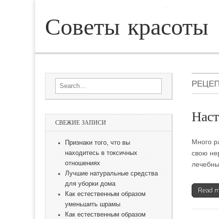
Советы красоты
Skip to content
Sub menu
Main menu
РЕЦЕ
Search for:
Наст
СВЕЖИЕ ЗАПИСИ
Много р
Признаки того, что вы
свою не
находитесь в токсичных
отношениях
лечебны
Лучшие натуральные средства
для уборки дома
Read 
Как естественным образом
уменьшить шрамы
Как естественным образом