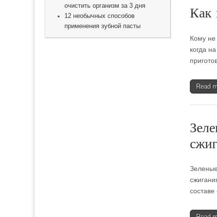
очистить организм за 3 дня
Как 
12 необычных способов
применения зубной пасты
Кому не
когда н
пригото
Read 
Зеле
сжиг
Зеленые
сжигани
составе 
Read 