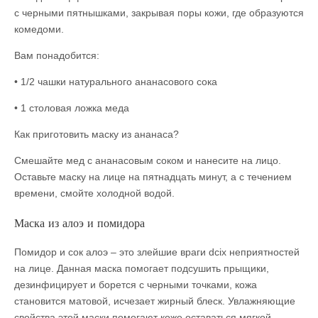
с черными пятнышками, закрывая поры кожи, где образуются
комедоми.
Вам понадобится:
• 1/2 чашки натурального ананасового сока
• 1 столовая ложка меда
Как приготовить маску из ананаса?
Смешайте мед с ананасовым соком и нанесите на лицо.
Оставьте маску на лице на пятнадцать минут, а с течением
времени, смойте холодной водой.
Маска из алоэ и помидора
Помидор и сок алоэ – это злейшие враги dсіх неприятностей
на лице. Данная маска помогает подсушить прыщики,
дезинфицирует и борется с черными точками, кожа
становится матовой, исчезает жирный блеск. Увлажняющие
свойства этой маски помогают коже оставаться мягкой,