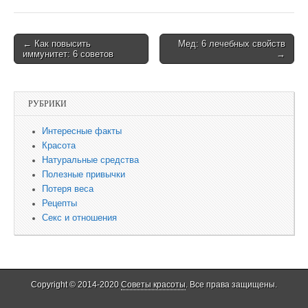
← Как повысить
Мед: 6 лечебных свойств
Post navigation
иммунитет: 6 советов
→
РУБРИКИ
Интересные факты
Красота
Натуральные средства
Полезные привычки
Потеря веса
Рецепты
Секс и отношения
Copyright © 2014-2020
Советы красоты
. Все права защищены.